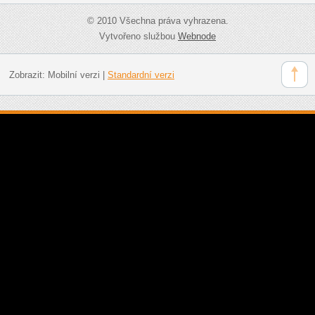
© 2010 Všechna práva vyhrazena.
Vytvořeno službou
Webnode
Zobrazit:
Mobilní verzi
|
Standardní verzi